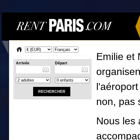
Emilie et
Arrivée
Départ
organisen
l'aéropor
non, pas 
Nous les a
accompag