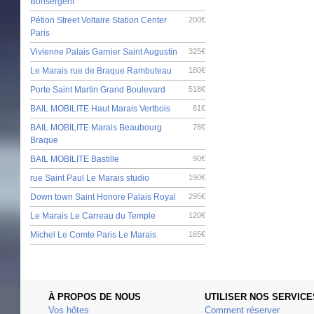
Bonsergent
Pétion Street Voltaire Station Center
200€
Paris
Vivienne Palais Garnier Saint Augustin
325€
Le Marais rue de Braque Rambuteau
180€
Porte Saint Martin Grand Boulevard
518€
BAIL MOBILITE Haut Marais Vertbois
61€
BAIL MOBILITE Marais Beaubourg
78€
Braque
BAIL MOBILITE Bastille
90€
rue Saint Paul Le Marais studio
190€
Down town Saint Honore Palais Royal
295€
Le Marais Le Carreau du Temple
120€
Michel Le Comte Paris Le Marais
165€
À PROPOS DE NOUS
UTILISER NOS SERVICE
Vos hôtes
Comment réserver