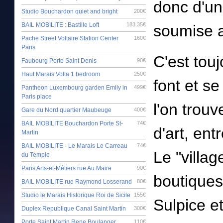
donc d'un
Studio Bouchardon quiet and bright
200€
BAIL MOBILITE : Bastille Loft
183.35€
soumise 
Pache Street Voltaire Station Center
160€
Paris
C'est tou
Faubourg Porte Saint Denis
90€
Haut Marais Volta 1 bedroom
250€
font et se
Pantheon Luxembourg garden Emily in
499€
Paris place
l'on trouv
Gare du Nord quartier Maubeuge
400€
BAIL MOBILITE Bouchardon Porte St-
74€
d'art, en
Martin
BAIL MOBILITE - Le Marais Le Carreau
74€
Le "villag
du Temple
Paris Arts-et-Métiers rue Au Maire
90€
boutiques
BAIL MOBILITE rue Raymond Losserand
80€
Studio le Marais Historique Roi de Sicile
155€
Sulpice et
Duplex Republique Canal Saint Martin
300€
Porte Saint Martin Rene Boulanger
110€