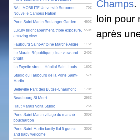
Champs
.
BAIL MOBILITE Université Sorbonne
70€
Nouvelle Campus Nation
loin pour
Porte Saint Martin Boulanger Garden
490€
Luxury bright apartment, triple exposure,
550€
après une
amazing view
Faubourg Saint-Antoine Marché Aligre
115€
Le Marais-République, clear view and
240€
bright
La Fayette street - Hôpital Saint Louis
160€
Studio du Faubourg de la Porte Saint-
57€
Martin
Belleville Parc des Buttes-Chaumont
170€
Beaubourg St-Merri
298€
Haut Marais Volta Studio
125€
Porte Saint Martin village du marché
300€
bouchardon
Porte Saint-Martin family flat 5 guests
300€
and baby welcome