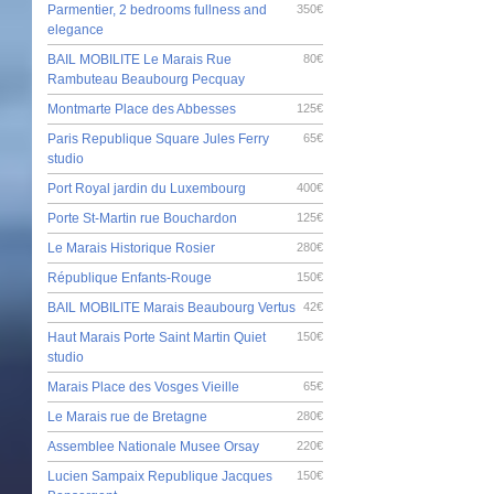
Parmentier, 2 bedrooms fullness and
350€
elegance
BAIL MOBILITE Le Marais Rue
80€
Rambuteau Beaubourg Pecquay
Montmarte Place des Abbesses
125€
Paris Republique Square Jules Ferry
65€
studio
Port Royal jardin du Luxembourg
400€
Porte St-Martin rue Bouchardon
125€
Le Marais Historique Rosier
280€
République Enfants-Rouge
150€
BAIL MOBILITE Marais Beaubourg Vertus
42€
Haut Marais Porte Saint Martin Quiet
150€
studio
Marais Place des Vosges Vieille
65€
Le Marais rue de Bretagne
280€
Assemblee Nationale Musee Orsay
220€
Lucien Sampaix Republique Jacques
150€