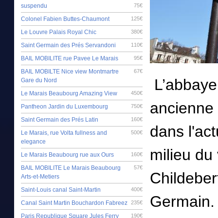
suspendu
75€
Colonel Fabien Buttes-Chaumont
125€
Le Louvre Palais Royal Chic
380€
Saint Germain des Prés Servandoni
110€
BAIL MOBILITE rue Pavee Le Marais
95€
BAIL MOBILTE Nice view Montmartre
67€
L’abbaye
Gare du Nord
Le Marais Beaubourg Amazing View
450€
ancienne 
Pantheon Jardin du Luxembourg
750€
Saint Germain des Prés Latin
160€
dans l'ac
Le Marais, rue Volta fullness and
500€
elegance
milieu du 
Le Marais Beaubourg rue aux Ours
160€
BAIL MOBILITE Le Marais Beaubourg
57€
Childebert
Arts-et-Metiers
Saint-Louis canal Saint-Martin
400€
Germain. 
Canal Saint Martin Bouchardon Fabreez
235€
Paris Republique Square Jules Ferry
190€