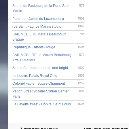
Studio du Faubourg de la Porte Saint-
57€
Martin
Pantheon Jardin du Luxembourg
750€
rue Saint Paul Le Marais studio
190€
BAIL MOBILITE Marais Beaubourg
78€
Braque
République Enfants-Rouge
150€
BAIL MOBILITE Le Marais Beaubourg
57€
Arts-et-Metiers
Studio Bouchardon quiet and bright
200€
Le Louvre Palais Royal Chic
380€
Colonel Fabien Buttes-Chaumont
125€
Pétion Street Voltaire Station Center
200€
Paris
La Fayette street - Hôpital Saint Louis
160€