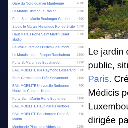
Gare du Nord quartier Maubeuge
400€
Le Marais Historique Rosier
280€
Porte Saint Martin Boulanger Garden
490€
Studio le Marais Historique Roi de Sicile
155€
Haut Marais Porte Saint Martin Quiet
150€
studio
Belleville Parc des Buttes-Chaumont
170€
Le jardin
Le Marais rue de Braque Rambuteau
180€
public, s
Porte St-Martin rue Bouchardon
125€
BAIL MOBILITE rue Raymond Losserand
80€
Paris
. Cr
Saint Germain des Prés Servandoni
110€
BAIL MOBILITE Université Sorbonne
70€
Médicis p
Nouvelle Campus Nation
Porte Saint Martin Rene Boulanger
110€
Luxembourg
BAIL MOBILITE Haut Marais Vertbois
61€
BAIL MOBILITE Bouchardon Porte St-
74€
dirigée p
Martin
Montmarte Place des Abbesses
125€