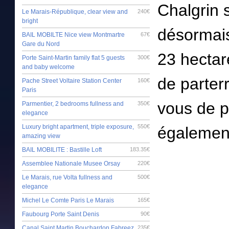
Chalgrin 
Le Marais-République, clear view and
240€
bright
désormais
BAIL MOBILTE Nice view Montmartre
67€
Gare du Nord
23 hectar
Porte Saint-Martin family flat 5 guests
300€
and baby welcome
de parter
Pache Street Voltaire Station Center
160€
Paris
vous de pr
Parmentier, 2 bedrooms fullness and
350€
elegance
Luxury bright apartment, triple exposure,
550€
également
amazing view
BAIL MOBILITE : Bastille Loft
183.35€
Assemblee Nationale Musee Orsay
220€
Le Marais, rue Volta fullness and
500€
elegance
Michel Le Comte Paris Le Marais
165€
Faubourg Porte Saint Denis
90€
Canal Saint Martin Bouchardon Fabreez
235€