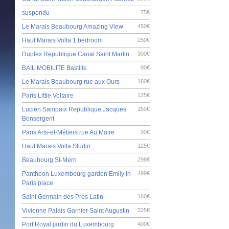
suspendu
75€
Le Marais Beaubourg Amazing View
450€
Haut Marais Volta 1 bedroom
250€
Duplex Republique Canal Saint Martin
300€
BAIL MOBILITE Bastille
90€
Le Marais Beaubourg rue aux Ours
160€
Paris Little Voltaire
125€
Lucien Sampaix Republique Jacques
150€
Bonsergent
Paris Arts-et-Métiers rue Au Maire
90€
Haut Marais Volta Studio
125€
Beaubourg St-Merri
298€
Pantheon Luxembourg garden Emily in
499€
Paris place
Saint Germain des Prés Latin
160€
Vivienne Palais Garnier Saint Augustin
325€
Port Royal jardin du Luxembourg
400€