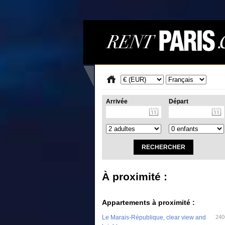
Arrivée
Départ
À proximité :
Appartements à proximité :
Le Marais-République, clear view and
240