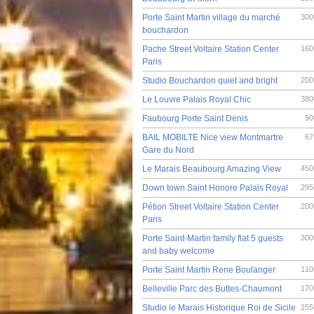
Porte Saint Martin village du marché
300
bouchardon
Pache Street Voltaire Station Center
160
Paris
Studio Bouchardon quiet and bright
200
Le Louvre Palais Royal Chic
380
Faubourg Porte Saint Denis
90
BAIL MOBILTE Nice view Montmartre
67
Gare du Nord
Le Marais Beaubourg Amazing View
450
Down town Saint Honore Palais Royal
295
Pétion Street Voltaire Station Center
200
Paris
Porte Saint-Martin family flat 5 guests
300
and baby welcome
Porte Saint Martin Rene Boulanger
110
Belleville Parc des Buttes-Chaumont
170
Studio le Marais Historique Roi de Sicile
155