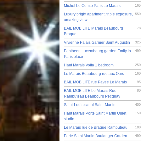
Michel Le Comte Paris Le Marais
165
Luxury bright apartment, triple exposure,
550
amazing view
BAIL MOBILITE Marais Beaubourg
78
Braque
Vivienne Palais Garnier Saint Augustin
325
Pantheon Luxembourg garden Emily in
499
Paris place
Haut Marais Volta 1 bedroom
250
Le Marais Beaubourg rue aux Ours
160
BAIL MOBILITE rue Pavee Le Marais
95
BAIL MOBILITE Le Marais Rue
80
Rambuteau Beaubourg Pecquay
Saint-Louis canal Saint-Martin
400
Haut Marais Porte Saint Martin Quiet
150
studio
Le Marais rue de Braque Rambuteau
180
Porte Saint Martin Boulanger Garden
490