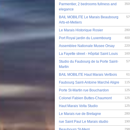
Parmentier, 2 bedrooms fullness and
350
elegance
BAIL MOBILITE Le Marais Beaubourg
57
Arts-et-Metiers
Le Marais Historique Rosier
280
Port Royal jardin du Luxembourg
400
Assemblee Nationale Musee Orsay
220
La Fayette street - Hôpital Saint Louis
160
Studio du Faubourg de la Porte Saint-
57
Martin
BAIL MOBILITE Haut Marais Vertbois
61
Faubourg Saint-Antoine Marché Aligre
115
Porte St-Martin rue Bouchardon
125
Colonel Fabien Buttes-Chaumont
125
Haut Marais Volta Studio
125
Le Marais rue de Bretagne
280
rue Saint Paul Le Marais studio
190
Beaubourg St-Merri
298