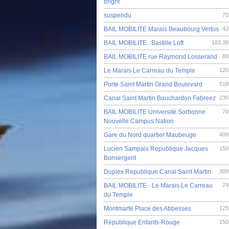
bright
suspendu
75
BAIL MOBILITE Marais Beaubourg Vertus
42
BAIL MOBILITE : Bastille Loft
183.35
BAIL MOBILITE rue Raymond Losserand
80
Le Marais Le Carreau du Temple
120
Porte Saint Martin Grand Boulevard
518
Canal Saint Martin Bouchardon Fabreez
235
BAIL MOBILITE Université Sorbonne
70
Nouvelle Campus Nation
Gare du Nord quartier Maubeuge
400
Lucien Sampaix Republique Jacques
150
Bonsergent
Duplex Republique Canal Saint Martin
300
BAIL MOBILITE - Le Marais Le Carreau
74
du Temple
Montmarte Place des Abbesses
125
République Enfants-Rouge
150