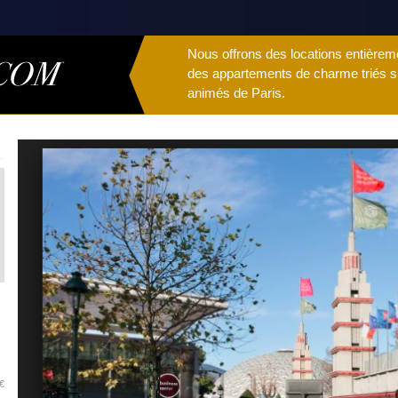
Nous offrons des locations entière
des appartements de charme triés sur
animés de Paris.
€