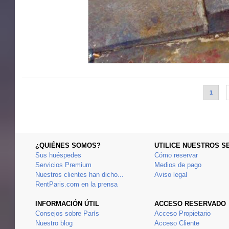
1
¿QUIÉNES SOMOS?
UTILICE NUESTROS S
Sus huéspedes
Cómo reservar
Servicios Premium
Medios de pago
Nuestros clientes han dicho...
Aviso legal
RentParis.com en la prensa
INFORMACIÓN ÚTIL
ACCESO RESERVADO
Consejos sobre París
Acceso Propietario
Nuestro blog
Acceso Cliente