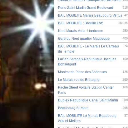
Porte Saint Martin Grand Boulevard
518
BAIL MOBILITE Marais Beaubourg Vertus
42
BAIL MOBILITE : Bastille Loft
183.35
Haut Marais Volta 1 bedroom
250
Gare du Nord quartier Maubeuge
400
BAIL MOBILITE - Le Marais Le Carreau
74
du Temple
Lucien Sampaix Republique Jacques
150
Bonsergent
Montmarte Place des Abbesses
125
Le Marais rue de Bretagne
280
Pache Street Voltaire Station Center
160
Paris
Duplex Republique Canal Saint Martin
300
Beaubourg St-Merri
298
BAIL MOBILITE Le Marais Beaubourg
57
Arts-et-Metiers