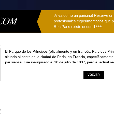
¡Viva como un parisino! Reserve u
profesionales experimentados que p
RentParis existe desde 1999.
El Parque de los Príncipes (oficialmente y en francés, Parc des Prin
situado al oeste de la ciudad de París, en Francia, específicament
parisiense. Fue inaugurado el 18 de julio de 1897, pero el actual re
VOLVER
€