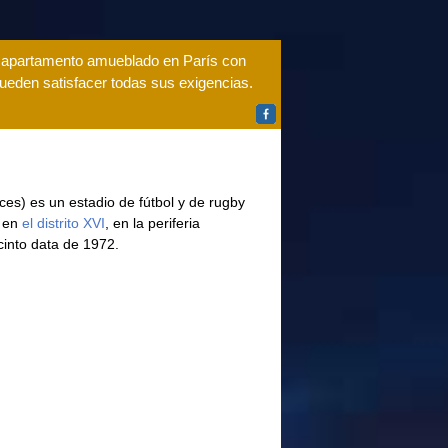
n apartamento amueblado en París con
ueden satisfacer todas sus exigencias.
ces) es un estadio de fútbol y de rugby
e en
el distrito XVI
, en la periferia
cinto data de 1972.