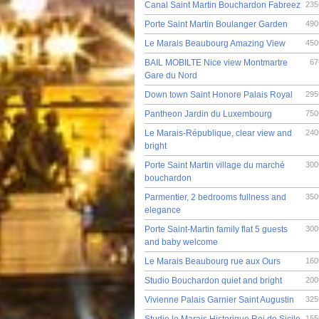
Canal Saint Martin Bouchardon Fabreez
235
Porte Saint Martin Boulanger Garden
490
Le Marais Beaubourg Amazing View
450
BAIL MOBILTE Nice view Montmartre
67
Gare du Nord
Down town Saint Honore Palais Royal
295
Pantheon Jardin du Luxembourg
750
Le Marais-République, clear view and
240
bright
Porte Saint Martin village du marché
300
bouchardon
Parmentier, 2 bedrooms fullness and
350
elegance
Porte Saint-Martin family flat 5 guests
300
and baby welcome
Le Marais Beaubourg rue aux Ours
160
Studio Bouchardon quiet and bright
200
Vivienne Palais Garnier Saint Augustin
325
Studio le Marais Historique Roi de Sicile
155