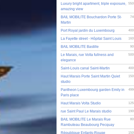
Luxury bright apartment, triple exposure,
550
amazing view
BAIL MOBILITE Bouchardon Porte St-
74
Martin
Port Royal jardin du Luxembourg
400
La Fayette street - Hôpital Saint Louis
160
BAIL MOBILITE Bastille
90
Le Marais, rue Volta fullness and
500
elegance
Saint-Louis canal Saint-Martin
400
Haut Marais Porte Saint Martin Quiet
150
studio
Pantheon Luxembourg garden Emily in
499
Paris place
Haut Marais Volta Studio
125
rue Saint Paul Le Marais studio
190
BAIL MOBILITE Le Marais Rue
80
Rambuteau Beaubourg Pecquay
République Enfants-Rouge
150