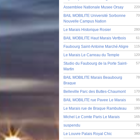
Assemblee Nationale Musee Orsay
220
BAIL MOBILITE Université Sorbonne
70
Nouvelle Campus Nation
Le Marais Historique Rosier
280
BAIL MOBILITE Haut Marais Vertbois
61
Faubourg Saint-Antoine Marché Aligre
115
Le Marais Le Carreau du Temple
120
Studio du Faubourg de la Porte Saint-
57
Martin
BAIL MOBILITE Marais Beaubourg
78
Braque
Belleville Parc des Buttes-Chaumont
170
BAIL MOBILITE rue Pavee Le Marais
95
Le Marais rue de Braque Rambuteau
180
Michel Le Comte Paris Le Marais
165
suspendu
75
Le Louvre Palais Royal Chic
380