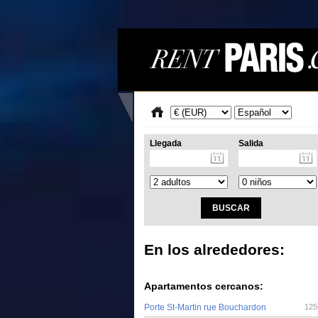
Llegada
Salida
En los alrededores:
Apartamentos cercanos:
Porte St-Martin rue Bouchardon
125