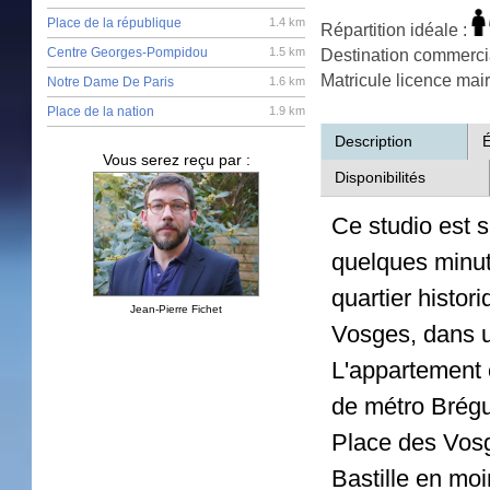
Place de la république
1.4 km
Répartition idéale :
Centre Georges-Pompidou
1.5 km
Destination commerci
Matricule licence mai
Notre Dame De Paris
1.6 km
Place de la nation
1.9 km
Description
Vous serez reçu par :
Disponibilités
Ce studio est s
quelques minut
quartier histo
Jean-Pierre Fichet
Vosges, dans u
L'appartement e
de métro Brégu
Place des Vosge
Bastille en mo