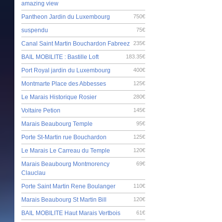
amazing view
Pantheon Jardin du Luxembourg
750€
suspendu
75€
Canal Saint Martin Bouchardon Fabreez
235€
BAIL MOBILITE : Bastille Loft
183.35€
Port Royal jardin du Luxembourg
400€
Montmarte Place des Abbesses
125€
Le Marais Historique Rosier
280€
Voltaire Petion
145€
Marais Beaubourg Temple
95€
Porte St-Martin rue Bouchardon
125€
Le Marais Le Carreau du Temple
120€
Marais Beaubourg Montmorency
69€
Clauclau
Porte Saint Martin Rene Boulanger
110€
Marais Beaubourg St Martin Bill
120€
BAIL MOBILITE Haut Marais Vertbois
61€