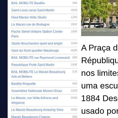
BAIL MOBILITE Bastille
90€
Saint-Louis canal Saint-Martin
400€
Haut Marais Volta Studio
125€
Le Marais rue de Bretagne
280€
Pache Street Voltaire Station Center
160€
Paris
Studio Bouchardon quiet and bright
200€
A Praça d
Gare du Nord quartier Maubeuge
400€
Républiqu
BAIL MOBILITE rue Raymond Losserand
80€
Republique Porte Saint Martin
190€
nos limit
BAIL MOBILITE Le Marais Beaubourg
57€
Arts-et-Metiers
uma escu
Bastille Roquette
85€
Assemblee Nationale Musee Orsay
220€
1884 Des
Le Marais, rue Volta fullness and
500€
elegance
usado por
Le Marais Beaubourg Amazing View
450€
Marais Beaubourg Chapon
85€