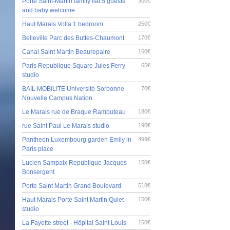
Porte Saint-Martin family flat 5 guests
300€
and baby welcome
Haut Marais Volta 1 bedroom
250€
Belleville Parc des Buttes-Chaumont
170€
Canal Saint Martin Beaurepaire
160€
Paris Republique Square Jules Ferry
65€
studio
BAIL MOBILITE Université Sorbonne
70€
Nouvelle Campus Nation
Le Marais rue de Braque Rambuteau
180€
rue Saint Paul Le Marais studio
190€
Pantheon Luxembourg garden Emily in
499€
Paris place
Lucien Sampaix Republique Jacques
150€
Bonsergent
Porte Saint Martin Grand Boulevard
518€
Haut Marais Porte Saint Martin Quiet
150€
studio
La Fayette street - Hôpital Saint Louis
160€