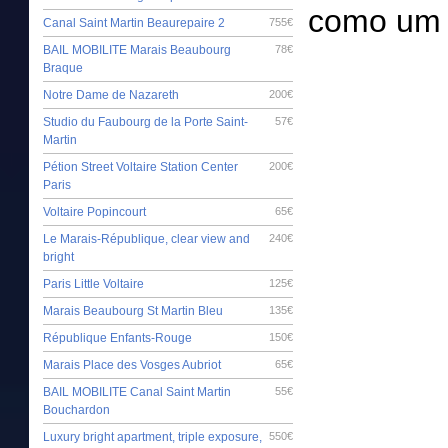
como um 
Canal Saint Martin Beaurepaire 2
755€
BAIL MOBILITE Marais Beaubourg
78€
Braque
Notre Dame de Nazareth
200€
Studio du Faubourg de la Porte Saint-
57€
Martin
Pétion Street Voltaire Station Center
200€
Paris
Voltaire Popincourt
65€
Le Marais-République, clear view and
240€
bright
Paris Little Voltaire
125€
Marais Beaubourg St Martin Bleu
135€
République Enfants-Rouge
150€
Marais Place des Vosges Aubriot
65€
BAIL MOBILITE Canal Saint Martin
55€
Bouchardon
Luxury bright apartment, triple exposure,
550€