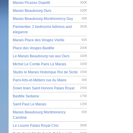
Marais Picasso Dupetit
300€
Marais Beaubourg Ours
100€
Marais Beaubourg Montmorency Guy
40€
Parmentier, 2 bedrooms fullness and
350€
elegance
Marais Place des Vosges Vieille
65€
Place des Vosges Bastille
200€
Le Marais Beaubourg rue aux Ours
160€
Michel Le Comte Paris Le Marais
165€
Studio le Marais Historique Roi de Sicile
155€
Paris Arts-et-Métiers rue Au Maire
90€
Down town Saint Honore Palais Royal
295€
Bastille Sedaine
175€
Saint Paul Le Marais
125€
Marais Beaubourg Montmorency
65€
Caroline
Le Louvre Palais Royal Chic
380€