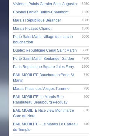
Vivienne Palais Garnier Saint Augustin
325€
Colonel Fabien Buttes-Chaumont
125€
Marais République Béranger
160€
Marais Picasso Charlot
130€
Porte Saint Martin village du marché
300€
bouchardon
Duplex Republique Canal Saint Martin
300€
Porte Saint Martin Boulanger Garden
490€
Paris Republique Square Jules Ferry
190€
BAIL MOBILITE Bouchardon Porte St-
74€
Martin
Marais Place des Vosges Turenne
75€
BAIL MOBILITE Le Marais Rue
80€
Rambuteau Beaubourg Pecquay
BAIL MOBILTE Nice view Montmartre
67€
Gare du Nord
BAIL MOBILITE - Le Marais Le Carreau
74€
du Temple