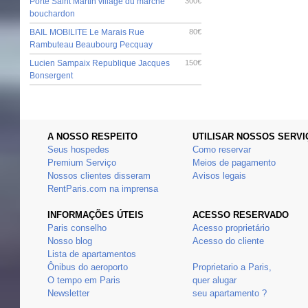
Porte Saint Martin village du marché
300€
bouchardon
BAIL MOBILITE Le Marais Rue
80€
Rambuteau Beaubourg Pecquay
Lucien Sampaix Republique Jacques
150€
Bonsergent
A NOSSO RESPEITO
UTILISAR NOSSOS SERVI
Seus hospedes
Como reservar
Premium Serviço
Meios de pagamento
Nossos clientes disseram
Avisos legais
RentParis.com na imprensa
INFORMAÇÕES ÚTEIS
ACESSO RESERVADO
Paris conselho
Acesso proprietário
Nosso blog
Acesso do cliente
Lista de apartamentos
Ônibus do aeroporto
Proprietario a Paris,
O tempo em Paris
quer alugar
Newsletter
seu apartamento ?