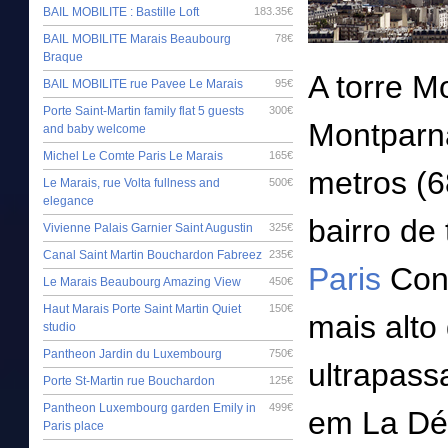
BAIL MOBILITE : Bastille Loft
183.35€
BAIL MOBILITE Marais Beaubourg
78€
Braque
A torre M
BAIL MOBILITE rue Pavee Le Marais
95€
Porte Saint-Martin family flat 5 guests
300€
Montparn
and baby welcome
Michel Le Comte Paris Le Marais
165€
metros (6
Le Marais, rue Volta fullness and
500€
elegance
bairro de
Vivienne Palais Garnier Saint Augustin
325€
Canal Saint Martin Bouchardon Fabreez
235€
Paris
Cons
Le Marais Beaubourg Amazing View
450€
Haut Marais Porte Saint Martin Quiet
150€
mais alto
studio
Pantheon Jardin du Luxembourg
750€
ultrapass
Porte St-Martin rue Bouchardon
125€
Pantheon Luxembourg garden Emily in
499€
em La Dé
Paris place