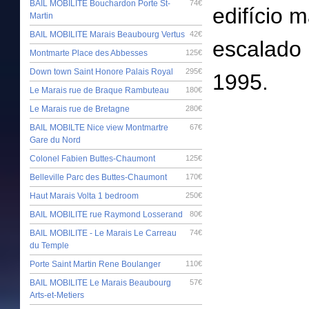
BAIL MOBILITE Bouchardon Porte St-
74€
edifício 
Martin
BAIL MOBILITE Marais Beaubourg Vertus
42€
escalado 
Montmarte Place des Abbesses
125€
Down town Saint Honore Palais Royal
295€
1995.
Le Marais rue de Braque Rambuteau
180€
Le Marais rue de Bretagne
280€
BAIL MOBILTE Nice view Montmartre
67€
Gare du Nord
Colonel Fabien Buttes-Chaumont
125€
Belleville Parc des Buttes-Chaumont
170€
Haut Marais Volta 1 bedroom
250€
BAIL MOBILITE rue Raymond Losserand
80€
BAIL MOBILITE - Le Marais Le Carreau
74€
du Temple
Porte Saint Martin Rene Boulanger
110€
BAIL MOBILITE Le Marais Beaubourg
57€
Arts-et-Metiers