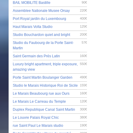
BAIL MOBILITE Bastille
90€
Assemblee Nationale Musee Orsay
220€
Port Royal jardin du Luxembourg
400€
Haut Marais Volta Studio
125€
Studio Bouchardon quiet and bright
200€
Studio du Faubourg de la Porte Saint-
57€
Martin
Saint Germain des Prés Latin
160€
Luxury bright apartment, triple exposure,
550€
amazing view
Porte Saint Martin Boulanger Garden
490€
Studio le Marais Historique Roi de Sicile
155€
Le Marais Beaubourg rue aux Ours
160€
Le Marais Le Carreau du Temple
120€
Duplex Republique Canal Saint Martin
300€
Le Louvre Palais Royal Chic
380€
rue Saint Paul Le Marais studio
190€