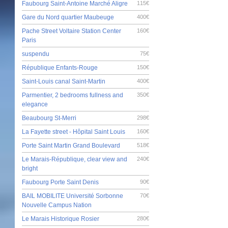
Faubourg Saint-Antoine Marché Aligre
115€
Gare du Nord quartier Maubeuge
400€
Pache Street Voltaire Station Center
160€
Paris
suspendu
75€
République Enfants-Rouge
150€
Saint-Louis canal Saint-Martin
400€
Parmentier, 2 bedrooms fullness and
350€
elegance
Beaubourg St-Merri
298€
La Fayette street - Hôpital Saint Louis
160€
Porte Saint Martin Grand Boulevard
518€
Le Marais-République, clear view and
240€
bright
Faubourg Porte Saint Denis
90€
BAIL MOBILITE Université Sorbonne
70€
Nouvelle Campus Nation
Le Marais Historique Rosier
280€