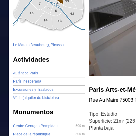
Le Marais Beaubourg, Picasso
Actividades
Auténtico París
París Inesperada
Paris Arts-et-Mé
Excursiones y Traslados
Vélib (alquiler de bicicletas)
Rue Au Maire 75003 
Monumentos
Tipo: Estudio
Superficie: 21m² (226
Centre Georges-Pompidou
500 m
Planta baja
Place de la république
800 m