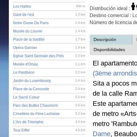
Les Halles
800 m
Distribución ideal :
Gare de l'est
1.3 km
Destino comercial : 
Número de licencia d
Notre Dame De Paris
1.4 km
Musée du Louvre
1.4 km
Descripción
Place de la bastille
1.7 km
Opéra Garnier
1.9 km
Disponibilidades
Eglise Saint Germain des Prés
2.0 km
El apartamento
Musée d'Orsay
2.1 km
(3ème arrondis
Le Panthéon
2.2 km
Jardin du Luxembourg
2.4 km
Sita a pocos m
Place de la Concorde
2.4 km
de la calle Ra
Le Sacré Coeur
2.6 km
Este apartamen
Parc des Buttes Chaumont
2.6 km
de metro «Arts
Cimetière du Père Lachaise
3.2 km
L'Arc de Triomphe
4.4 km
metro 'Rambute
Tour Eiffel
4.5 km
Dame
, Beaubo