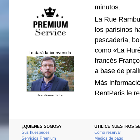
minutos.
La Rue Rambutea
los parisinos h
pescadería, bod
como «La Huré»
Le dará la bienvenida:
francés Franço
a base de pral
Más información
RentParis le r
Jean-Pierre Fichet
¿QUIÉNES SOMOS?
UTILICE NUESTROS S
Sus huéspedes
Cómo reservar
Servicios Premium
Medios de pago