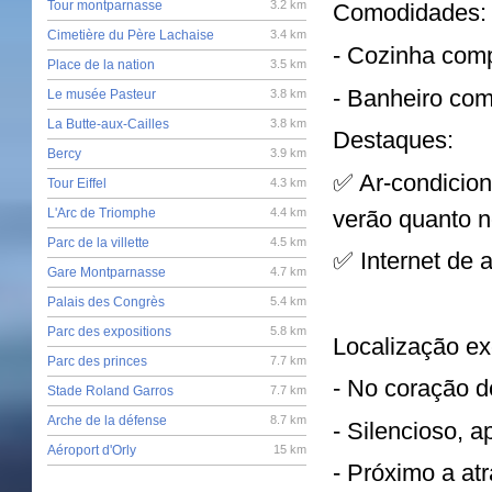
Tour montparnasse
3.2 km
Comodidades:
Cimetière du Père Lachaise
3.4 km
- Cozinha com
Place de la nation
3.5 km
- Banheiro com
Le musée Pasteur
3.8 km
La Butte-aux-Cailles
3.8 km
Destaques:
Bercy
3.9 km
✅ Ar-condicion
Tour Eiffel
4.3 km
verão quanto n
L'Arc de Triomphe
4.4 km
Parc de la villette
4.5 km
✅ Internet de 
Gare Montparnasse
4.7 km
Palais des Congrès
5.4 km
Parc des expositions
5.8 km
Localização ex
Parc des princes
7.7 km
- No coração de
Stade Roland Garros
7.7 km
Arche de la défense
8.7 km
- Silencioso, a
Aéroport d'Orly
15 km
- Próximo a at