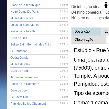
Place de la république
1.0 km
Distribuição ideal :
Notre Dame De Paris
1.1 km
Destino comercial : 
Número da licença da
Musée du Louvre
1.2 km
Le canal Saint-Martin
1.4 km
Descrição
Eq
Place de la bastille
1.6 km
Gare de l'est
1.6 km
Observação
Eglise Saint Germain des Prés
1.7 km
Estúdio - Rue 
Le Panthéon
1.8 km
Opéra Garnier
1.9 km
Uma joia rara 
Musée d'Orsay
1.9 km
(75003), entre
Gare du nord
2.0 km
Temple. A pou
Jardin du Luxembourg
2.1 km
Pompidou, este
Place de la Concorde
2.3 km
Gare de Lyon
2.7 km
Tipo de acomo
Le Sacré Coeur
2.8 km
Cama: 1 cama d
Parc des Buttes Chaumont
2.9 km