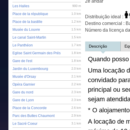
2e andar
Les Halles
900 m
Place de la république
1.0 km
Distribuição ideal :
Place de la bastille
1.2 km
Destino comercial : Ba
Musée du Louvre
1.5 km
Número da licença da P
Le canal Saint-Martin
1.5 km
Le Panthéon
1.7 km
Descrição
Eq
Eglise Saint Germain des Prés
1.8 km
Quando posso 
Gare de l'est
1.8 km
Uma locação d
Jardin du Luxembourg
2.0 km
Musée d'Orsay
2.1 km
convidado para
Opéra Garnier
2.2 km
principal ou s
Gare du nord
2.3 km
sejam atendida
Gare de Lyon
2.3 km
Place de la Concorde
2.6 km
* O alojamento
Parc des Buttes Chaumont
2.9 km
A locação de m
Le Sacré Coeur
3.1 km