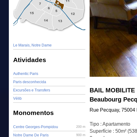
Le Marais, Notre Dame
Atividades
Authentic Paris
Paris desconhecida
BAIL MOBILITE 
Excursões e Transfers
Beaubourg Pec
Vélib
Rue Pecquay, 75004 
Monomentos
Tipo : Apartamento
Centre Georges-Pompidou
200 m
Superfície : 50m² (538
Notre Dame De Paris
900 m