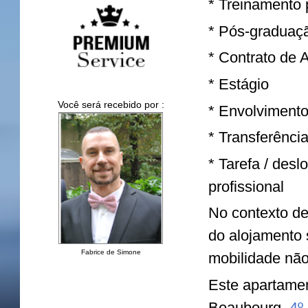
* Treinamento p
* Pós-graduaç
* Contrato de
* Estágio
Você será recebido por :
* Envolvimento
* Transferência
* Tarefa / desl
profissional
No contexto de
do alojamento 
Fabrice de Simone
mobilidade não
Este apartamen
Beaubourg,
4º 