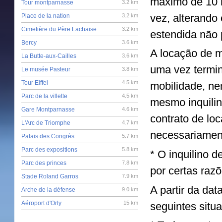
máximo de 10 m
Tour montparnasse
3.2 km
vez, alterando
Place de la nation
3.2 km
Cimetière du Père Lachaise
3.2 km
estendida não
Bercy
3.6 km
A locação de m
La Butte-aux-Cailles
3.6 km
uma vez termin
Le musée Pasteur
3.8 km
Tour Eiffel
4.5 km
mobilidade, ne
Parc de la villette
4.5 km
mesmo inquilin
Gare Montparnasse
4.6 km
contrato de lo
L'Arc de Triomphe
4.7 km
necessariament
Palais des Congrès
5.7 km
Parc des expositions
5.8 km
* O inquilino 
Parc des princes
7.8 km
por certas raz
Stade Roland Garros
7.9 km
A partir da da
Arche de la défense
9.0 km
Aéroport d'Orly
15 km
seguintes situ