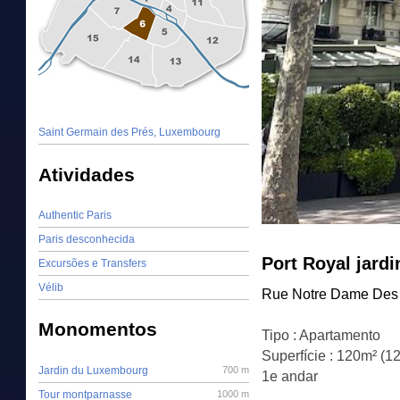
Saint Germain des Prés, Luxembourg
Atividades
Authentic Paris
Paris desconhecida
Port Royal jard
Excursões e Transfers
Vélib
Rue Notre Dame Des
Monomentos
Tipo : Apartamento
Superfície : 120m² (1
Jardin du Luxembourg
700 m
1e andar
Tour montparnasse
1000 m