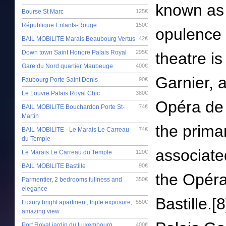
known as t
Bourse St Marc
125€
République Enfants-Rouge
150€
opulence 
BAIL MOBILITE Marais Beaubourg Vertus
42€
Down town Saint Honore Palais Royal
295€
theatre is
Gare du Nord quartier Maubeuge
400€
Garnier, 
Faubourg Porte Saint Denis
90€
Le Louvre Palais Royal Chic
380€
Opéra de 
BAIL MOBILITE Bouchardon Porte St-
74€
Martin
the prima
BAIL MOBILITE - Le Marais Le Carreau
74€
du Temple
associate
Le Marais Le Carreau du Temple
120€
BAIL MOBILITE Bastille
90€
the Opéra
Parmentier, 2 bedrooms fullness and
350€
elegance
Bastille.
Luxury bright apartment, triple exposure,
550€
amazing view
Port Royal jardin du Luxembourg
400€