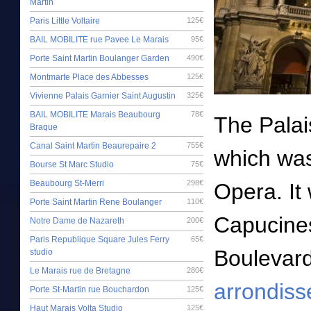
Martin
Paris Little Voltaire
125€
BAIL MOBILITE rue Pavee Le Marais
95€
Porte Saint Martin Boulanger Garden
490€
Montmarte Place des Abbesses
125€
Vivienne Palais Garnier Saint Augustin
325€
BAIL MOBILITE Marais Beaubourg
78€
The Palai
Braque
Canal Saint Martin Beaurepaire 2
755€
which was
Bourse St Marc Studio
75€
Beaubourg St-Merri
298€
Opera. It 
Porte Saint Martin Rene Boulanger
110€
Capucines
Notre Dame de Nazareth
200€
Paris Republique Square Jules Ferry
65€
Boulevar
studio
Le Marais rue de Bretagne
280€
arrondiss
Porte St-Martin rue Bouchardon
125€
Haut Marais Volta Studio
125€