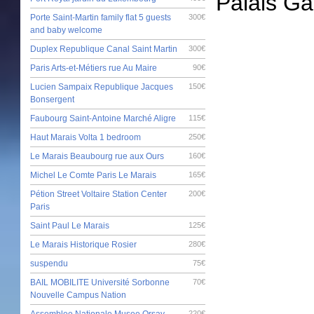
Palais Gar
Porte Saint-Martin family flat 5 guests
300€
and baby welcome
Duplex Republique Canal Saint Martin
300€
Paris Arts-et-Métiers rue Au Maire
90€
Lucien Sampaix Republique Jacques
150€
Bonsergent
Faubourg Saint-Antoine Marché Aligre
115€
Haut Marais Volta 1 bedroom
250€
Le Marais Beaubourg rue aux Ours
160€
Michel Le Comte Paris Le Marais
165€
Pétion Street Voltaire Station Center
200€
Paris
Saint Paul Le Marais
125€
Le Marais Historique Rosier
280€
suspendu
75€
BAIL MOBILITE Université Sorbonne
70€
Nouvelle Campus Nation
Assemblee Nationale Musee Orsay
220€