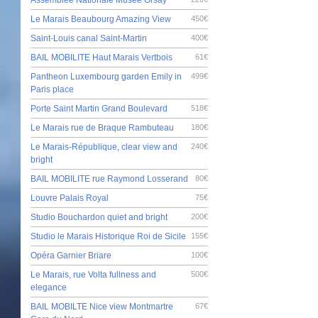
Le Marais Beaubourg Amazing View
450€
Saint-Louis canal Saint-Martin
400€
BAIL MOBILITE Haut Marais Vertbois
61€
Pantheon Luxembourg garden Emily in
499€
Paris place
Porte Saint Martin Grand Boulevard
518€
Le Marais rue de Braque Rambuteau
180€
Le Marais-République, clear view and
240€
bright
BAIL MOBILITE rue Raymond Losserand
80€
Louvre Palais Royal
75€
Studio Bouchardon quiet and bright
200€
Studio le Marais Historique Roi de Sicile
155€
Opéra Garnier Briare
100€
Le Marais, rue Volta fullness and
500€
elegance
BAIL MOBILTE Nice view Montmartre
67€