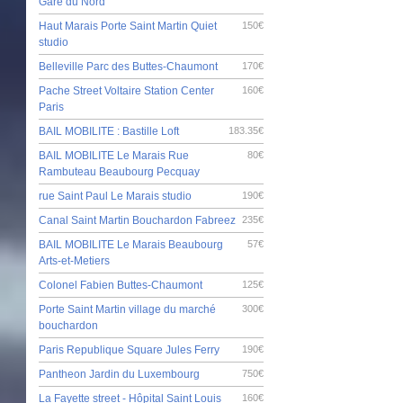
Gare du Nord
Haut Marais Porte Saint Martin Quiet
150€
studio
Belleville Parc des Buttes-Chaumont
170€
Pache Street Voltaire Station Center
160€
Paris
BAIL MOBILITE : Bastille Loft
183.35€
BAIL MOBILITE Le Marais Rue
80€
Rambuteau Beaubourg Pecquay
rue Saint Paul Le Marais studio
190€
Canal Saint Martin Bouchardon Fabreez
235€
BAIL MOBILITE Le Marais Beaubourg
57€
Arts-et-Metiers
Colonel Fabien Buttes-Chaumont
125€
Porte Saint Martin village du marché
300€
bouchardon
Paris Republique Square Jules Ferry
190€
Pantheon Jardin du Luxembourg
750€
La Fayette street - Hôpital Saint Louis
160€