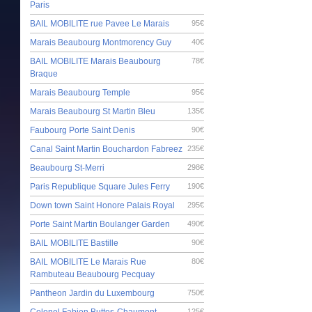
Paris
BAIL MOBILITE rue Pavee Le Marais
95€
Marais Beaubourg Montmorency Guy
40€
BAIL MOBILITE Marais Beaubourg
78€
Braque
Marais Beaubourg Temple
95€
Marais Beaubourg St Martin Bleu
135€
Faubourg Porte Saint Denis
90€
Canal Saint Martin Bouchardon Fabreez
235€
Beaubourg St-Merri
298€
Paris Republique Square Jules Ferry
190€
Down town Saint Honore Palais Royal
295€
Porte Saint Martin Boulanger Garden
490€
BAIL MOBILITE Bastille
90€
BAIL MOBILITE Le Marais Rue
80€
Rambuteau Beaubourg Pecquay
Pantheon Jardin du Luxembourg
750€
Colonel Fabien Buttes-Chaumont
125€