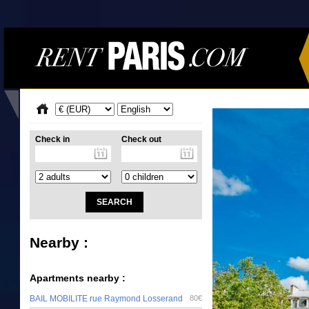
Check in
Check out
Nearby :
Apartments nearby :
BAIL MOBILITE rue Raymond Losserand
80€