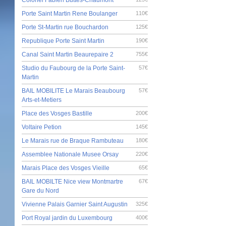
Porte Saint Martin Rene Boulanger
110€
Porte St-Martin rue Bouchardon
125€
Republique Porte Saint Martin
190€
Canal Saint Martin Beaurepaire 2
755€
Studio du Faubourg de la Porte Saint-
57€
Martin
BAIL MOBILITE Le Marais Beaubourg
57€
Arts-et-Metiers
Place des Vosges Bastille
200€
Voltaire Petion
145€
Le Marais rue de Braque Rambuteau
180€
Assemblee Nationale Musee Orsay
220€
Marais Place des Vosges Vieille
65€
BAIL MOBILTE Nice view Montmartre
67€
Gare du Nord
Vivienne Palais Garnier Saint Augustin
325€
Port Royal jardin du Luxembourg
400€