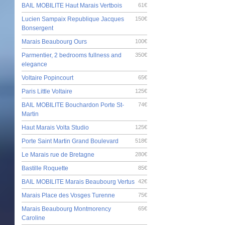
BAIL MOBILITE Haut Marais Vertbois
61€
Lucien Sampaix Republique Jacques
150€
Bonsergent
Marais Beaubourg Ours
100€
Parmentier, 2 bedrooms fullness and
350€
elegance
Voltaire Popincourt
65€
Paris Little Voltaire
125€
BAIL MOBILITE Bouchardon Porte St-
74€
Martin
Haut Marais Volta Studio
125€
Porte Saint Martin Grand Boulevard
518€
Le Marais rue de Bretagne
280€
Bastille Roquette
85€
BAIL MOBILITE Marais Beaubourg Vertus
42€
Marais Place des Vosges Turenne
75€
Marais Beaubourg Montmorency
65€
Caroline