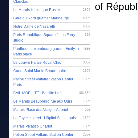
Clauclau
of Républ
Le Marais Historique Rosier
280€
Gare du Nord quartier Maubeuge
400€
Notre Dame de Nazareth
200€
Paris Republique Square Jules Ferry
65€
studio
Pantheon Luxembourg garden Emily in
499€
Paris place
Le Louvre Palais Royal Chic
380€
Canal Saint Martin Beaurepaire
160€
Pache Street Voltaire Station Center
160€
Paris
BAIL MOBILITE : Bastille Loft
183.35€
Le Marais Beaubourg rue aux Ours
160€
Marais Place des Vosges Aubriot
65€
La Fayette street - Hôpital Saint Louis
160€
Marais Picasso Charlot
130€
Pétion Street Voltaire Station Center
200€