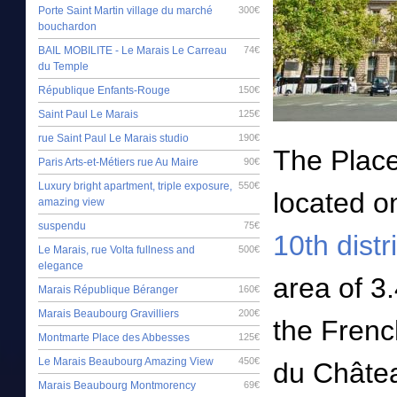
Porte Saint Martin village du marché
300€
bouchardon
BAIL MOBILITE - Le Marais Le Carreau
74€
du Temple
République Enfants-Rouge
150€
Saint Paul Le Marais
125€
rue Saint Paul Le Marais studio
190€
The Place
Paris Arts-et-Métiers rue Au Maire
90€
Luxury bright apartment, triple exposure,
550€
located o
amazing view
suspendu
75€
10th distri
Le Marais, rue Volta fullness and
500€
elegance
area of 3.
Marais République Béranger
160€
Marais Beaubourg Gravilliers
200€
the Frenc
Montmarte Place des Abbesses
125€
Le Marais Beaubourg Amazing View
450€
du Châtea
Marais Beaubourg Montmorency
69€